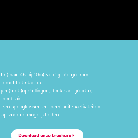
imte (max. 45 bij 10m) voor grote groepen
en met het stadion
ua (tent-)opstellingen, denk aan: grootte,
 meubilair
 een springkussen en meer buitenactiviteiten
 op voor de mogelijkheden
Download onze brochure