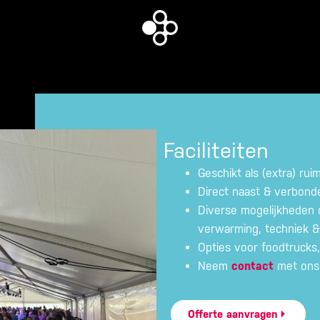
Faciliteiten
Geschikt als (extra) ru
Direct naast & verbond
Diverse mogelijkheden q
verwarming, techniek &
Opties voor foodtrucks,
Neem
contact
met ons
Offerte aanvragen