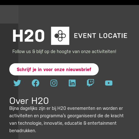
Follow us & blijf op de hoogte van onze activiteiten!
Schrijf je in voor onze nieuwsbrief
T
F
I
L
T
Y
w
a
n
i
w
o
i
c
s
n
i
u
Over H20
t
e
t
k
t
t
t
b
a
e
c
u
Bijna dagelijks zijn er bij H20 evenementen en worden er
activiteiten en programma’s georganiseerd die de kracht
e
o
g
d
h
b
van technologie, innovatie, educatie & entertainment
r
o
r
i
e
benadrukken.
k
a
n