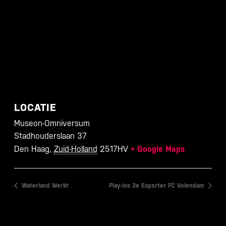
LOCATIE
Museon-Omniversum
Stadhouderslaan 37
Den Haag
,
Zuid-Holland
2517HV
+ Google Maps
Waterland Werkt
Play-ins 2e Esporter FC Volendam