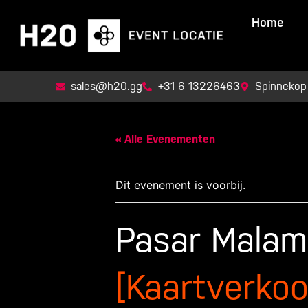
Ga
Home
naar
de
inhoud
sales@h20.gg
+31 6 13226463
Spinnekop
« Alle Evenementen
Dit evenement is voorbij.
Pasar Mala
[Kaartverkoo