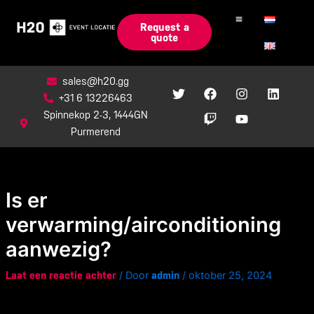
Ga
naar
Request a
quote
de
inhoud
sales@h20.gg
T
F
T
I
Y
L
w
a
w
n
o
i
+31 6 13226463
i
c
i
s
u
n
Spinnekop 2-3, 1444GN
t
e
t
t
t
k
Purmerend
t
b
c
a
u
e
e
o
h
g
b
d
r
o
r
e
i
k
a
n
m
Is er
verwarming/airconditioning
aanwezig?
/ Door
/
oktober 25, 2024
Laat een reactie achter
admin