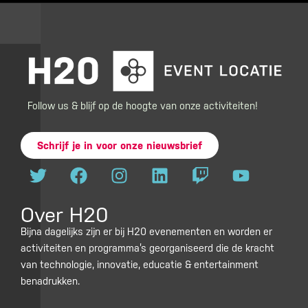
Follow us & blijf op de hoogte van onze activiteiten!
Schrijf je in voor onze nieuwsbrief
T
F
I
L
T
Y
w
a
n
i
w
o
i
c
s
n
i
u
Over H20
t
e
t
k
t
t
t
b
a
e
c
u
Bijna dagelijks zijn er bij H20 evenementen en worden er
activiteiten en programma’s georganiseerd die de kracht
e
o
g
d
h
b
van technologie, innovatie, educatie & entertainment
r
o
r
i
e
benadrukken.
k
a
n
m