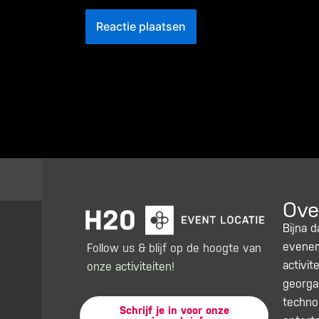
Ove
Bijna d
evenem
Follow us & blijf op de hoogte van
activi
onze activiteiten!
georga
technol
Schrijf je in voor onze