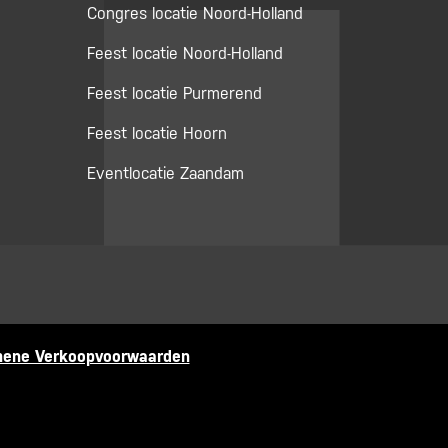
Congres locatie Noord-Holland
Feest locatie Noord-Holland
Feest locatie Purmerend
Feest locatie Hoorn
Eventlocatie Zaandam
mene Verkoopvoorwaarden