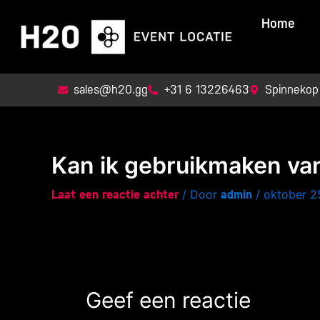
Ga
Home
naar
de
inhoud
sales@h20.gg
+31 6 13226463
Spinnekop
Kan ik gebruikmaken van
/ Door
/
oktober 2
Laat een reactie achter
admin
Geef een reactie