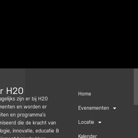
r H20
Home
agelijks zijn er bij H20
enten en worden er
Evenementen
teiten en programma’s
Locatie
niseerd die de kracht van
ogie, innovatie, educatie &
Kalender