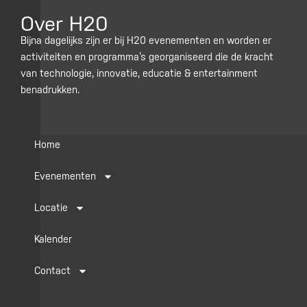
i
c
s
n
i
u
Over H20
t
e
t
k
t
t
t
b
a
e
c
u
Bijna dagelijks zijn er bij H20 evenementen en worden er
activiteiten en programma’s georganiseerd die de kracht
e
o
g
d
h
b
van technologie, innovatie, educatie & entertainment
r
o
r
i
e
benadrukken.
k
a
n
m
Home
Evenementen
Locatie
Kalender
Contact