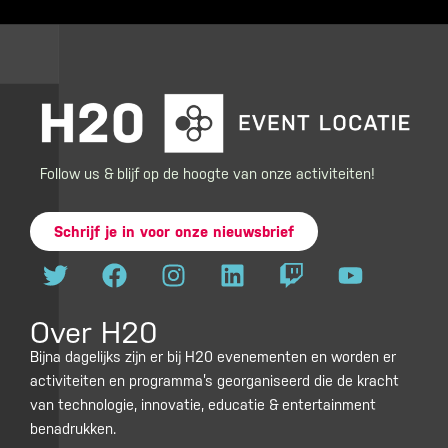
Follow us & blijf op de hoogte van onze activiteiten!
Schrijf je in voor onze nieuwsbrief
T
F
I
L
T
Y
w
a
n
i
w
o
i
c
s
n
i
u
Over H20
t
e
t
k
t
t
t
b
a
e
c
u
Bijna dagelijks zijn er bij H20 evenementen en worden er
activiteiten en programma’s georganiseerd die de kracht
e
o
g
d
h
b
van technologie, innovatie, educatie & entertainment
r
o
r
i
e
benadrukken.
k
a
n