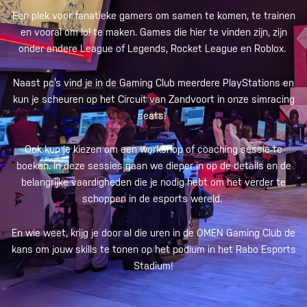
Een plek voor fanatieke gamers om samen te komen, te trainen
en vooral om lol te maken. Games die hier te vinden zijn, zijn
onder andere League of Legends, Rocket League en Roblox.
Naast pc’s vind je in de Gaming Club meerdere PlayStations en
kun je scheuren op het Circuit van Zandvoort in onze simracing
seats!
Ook kun je kiezen om een workshop of coaching sessie te
boeken. In deze sessies gaan we dieper in op de details en de
belangrijke vaardigheden die je nodig hebt om het verder te
schoppen in de esports wereld.
En wie weet, krijg je door al die uren in de OMEN Gaming Club de
kans om jouw skills te tonen op het podium in het Rabo Esports
Stadium!