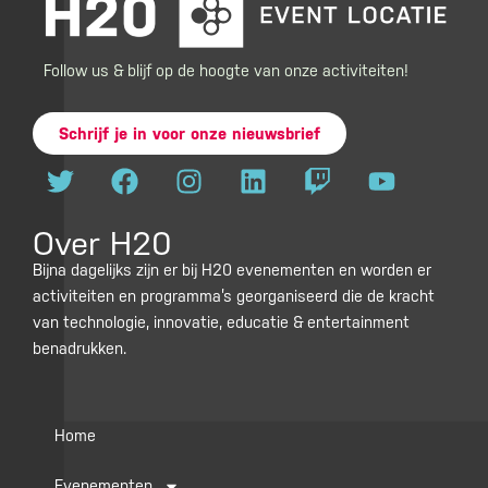
Follow us & blijf op de hoogte van onze activiteiten!
Schrijf je in voor onze nieuwsbrief
T
F
I
L
T
Y
w
a
n
i
w
o
i
c
s
n
i
u
Over H20
t
e
t
k
t
t
t
b
a
e
c
u
Bijna dagelijks zijn er bij H20 evenementen en worden er
activiteiten en programma’s georganiseerd die de kracht
e
o
g
d
h
b
van technologie, innovatie, educatie & entertainment
r
o
r
i
e
benadrukken.
k
a
n
m
Home
Evenementen